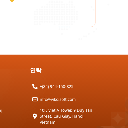
연락
+(84) 944-150-825
info@vikoisoft.com
10F, Viet A Tower, 9 Duy Tan
책
Street, Cau Giay, Hanoi,
Vietnam